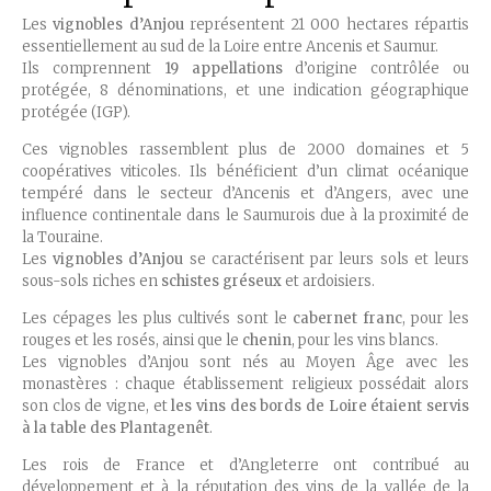
Les
vignobles d’Anjou
représentent 21 000 hectares répartis
essentiellement au sud de la Loire entre Ancenis et Saumur.
Ils comprennent
19 appellations
d’origine contrôlée ou
protégée, 8 dénominations, et une indication géographique
protégée (IGP).
Ces vignobles rassemblent plus de 2000 domaines et 5
coopératives viticoles. Ils bénéficient d’un climat océanique
tempéré dans le secteur d’Ancenis et d’Angers, avec une
influence continentale dans le Saumurois due à la proximité de
la Touraine.
Les
vignobles d’Anjou
se caractérisent par leurs sols et leurs
sous-sols riches en
schistes gréseux
et ardoisiers.
Les cépages les plus cultivés sont le
cabernet franc
, pour les
rouges et les rosés, ainsi que le
chenin
, pour les vins blancs.
Les vignobles d’Anjou sont nés au Moyen Âge avec les
monastères : chaque établissement religieux possédait alors
son clos de vigne, et
les vins des bords de Loire étaient servis
à la table des Plantagenêt
.
Les rois de France et d’Angleterre ont contribué au
développement et à la réputation des vins de la vallée de la