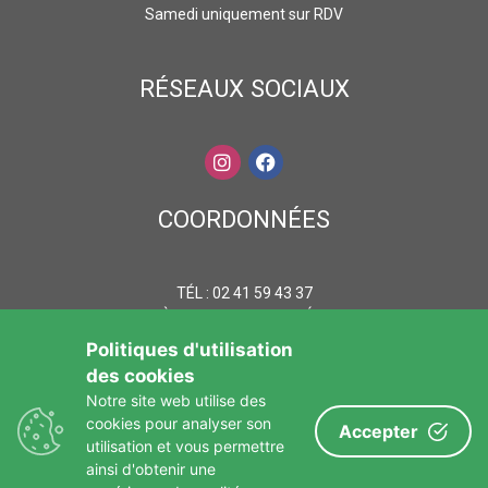
Samedi uniquement sur RDV
RÉSEAUX SOCIAUX
COORDONNÉES
TÉL : 02 41 59 43 37
LA CALONNIÈRE 49540 MARTIGNÉ-BRIAND MAIL
:
CONTACT@CHATEAUDELACALONNIERE.FR
Politiques d'utilisation
des cookies
Notre site web utilise des
cookies pour analyser son
Accepter
L’abus d’alcool est dangereux pour la santé, à consommer avec
utilisation et vous permettre
modération. La consommation d’alcool est vivement
ainsi d'obtenir une
déconseillée aux femmes enceintes. La vente d'alcool à des