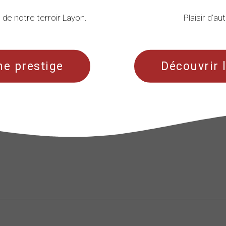
n de notre terroir Layon.
Plaisir d’a
e prestige
Découvrir 