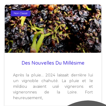
Non Classé
Des Nouvelles Du Millésime
Après la pluie… 2024 laissait derrière lui
un vignoble chahuté. La pluie et le
mildiou avaient usé vignerons et
vigneronnes de la Loire. Fort
heureusement,